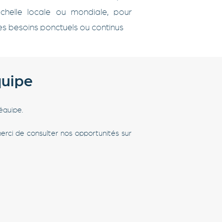
'échelle locale ou mondiale, pour
es besoins ponctuels ou continus
quipe
équipe.
merci de consulter nos opportunités sur