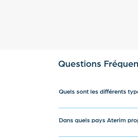
Questions Fréquen
Quels sont les différents ty
Nous offrons des solutions flexibl
d'expatriés et les contrats de fr
Dans quels pays Aterim prop
Aterim propose ses services dans