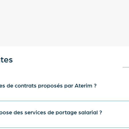
tes
pes de contrats proposés par Aterim ?
es pour divers types de contrats. Cela inclut les contrats l
eelance. Cette flexibilité vous aide à créer une équipe int
ose des services de portage salarial ?
 plus de 30 pays dont l'Irlande, la France et la Nouvelle-